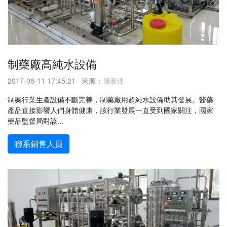
制藥廠高純水設備
2017-08-11 17:45:21 來源：
博泰達
制藥行業生產設備不斷完善，制藥廠用超純水設備助其發展。醫藥
產品直接影響人們身體健康，該行業發展一直受到國家關注，國家
藥品監督局對該...
聯系銷售人員