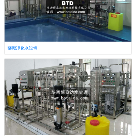
藥廠凈化水設備